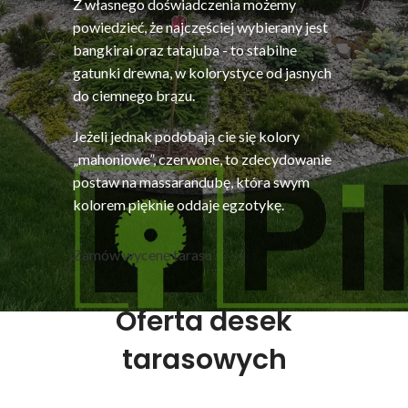
Z własnego doświadczenia możemy
powiedzieć, że najczęściej wybierany jest
bangkirai oraz tatajuba - to stabilne
gatunki drewna, w kolorystyce od jasnych
do ciemnego brązu.
Jeżeli jednak podobają cie się kolory
„mahoniowe”, czerwone, to zdecydowanie
postaw na massarandubę, która swym
kolorem pięknie oddaje egzotykę.
Zamów wycenę tarasu
Oferta desek
tarasowych