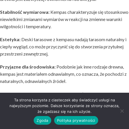
Stabilność wymiarowa:
Kempas charakteryzuje się stosunkowo
niewielkimi zmianami wymiarów w reakcji na zmienne warunki
wilgotności i temperatury.
Estetyka:
Deski tarasowe z kempasu nadają tarasom naturalny i
ciepły wygląd, co może przyczynić się do stworzenia przytulnej
przestrzeni zewnętrznej.
Przyjazne dla środowiska:
Podobnie jak inne rodzaje drewna,
kempas jest materiałem odnawialnym, co oznacza, że pochodzi z
naturalnych, odnawialnych źródeł.
Deski tarasowe z kempasu mogą stanowić atrakcyjne
Ta strona korzysta z ciasteczek aby świadczyć usługi na
rozwiązanie dla osób, które poszukują trwałego i estetycznego
najwyższym poziomie. Dalsze korzystanie ze strony oznacza,
materiału do budowy tarasu.
że zgadzasz się na ich użycie.
Zgoda
Polityka prywatności