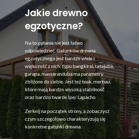
Jakie drewno
egzotyczne?
Na to pytanie nie jest łatwo
odpowiedzieć. Gatunków drewna
egzotycznego jest bardzo wiele i
większość z nich: typu bangkirai, tatajuba,
garapa, massaranduba ma parametry
zbliżone do siebie. Jest też teak, merbau,
które mają bardzo wysoką stabilność
oraz bardzo twarde Ipe/ Lapacho
Zerknij na początek strony, a zobaczysz
czym szczegółowo charakteryzują się
konkretne gatunki drewna.