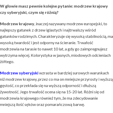
W głowie masz pewnie kolejne pytanie: modrzew krajowy
czy syberyjski, czym się różnią?
Modrzew krajowy
, inaczej nazywany modrzew europejski, to
najlepszy gatunek z drzew iglastych i najtrwalszy wśród
gatunków rodzimych. Charakteryzuje się wysoką stabilnością, ma
wysoką twardość i jest odporny na ścieranie. Trwałość
modrzewia na tarasie to nawet 10 lat, a gdy go zaimpregnujesz
wytrzyma więcej. Kolorystyka w jasnych, miodowych odcieniach
żółtego.
Modrzew syberyjski
wzrasta w bardziej surowych warunkach
niż modrzew krajowy, przez co ma on mniejsze przyrosty i wyższą
gęstość, co przekłada się na wyższą odporność i dłuższą
żywotność. Jego trwałość ocena się na 15-20 lat. Różni się od
modrzewia krajowego również tym, że ma zdecydowanie
mniejszą ilość sęków oraz pomarańczową barwę.