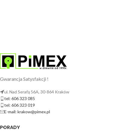
10x60x2800mm
Gwarancja Satysfakcji !
ul. Nad Serafą 56A, 30-864 Kraków
tel: 606 323 085
tel: 606 323 019
E-mail: krakow@pimex.pl
PORADY