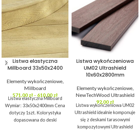
Listwa elastyczna
Listwa wykończeniowa
Millboard 33x50x2400
UM02 Ultrashield
10x60x2800mm
Elementy wykończeniowe
,
Millboard
Elementy wykończeniowe
,
571,00
zł
–
610,00
zł
NewTechWood Ultrashield
Listwa elastyczna Millboard
92,00
zł
Listwa wykończeniowa UM02
Wymiar: 33x50x2400mm Cena
Ultrashield idealnie komponuje
dotyczy 1szt. Kolorystyka
się z deskami tarasowymi
dopasowana do deski
kompozytowymi Ultrashield
tarasowej Millboard
Naturale. Wymiar