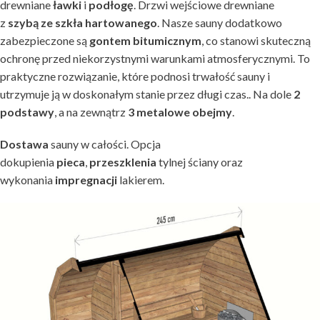
drewniane
ławki
i
podłogę
. Drzwi wejściowe drewniane
z
szybą
ze
szkła
hartowanego
. Nasze sauny dodatkowo
zabezpieczone są
gontem bitumicznym
, co stanowi skuteczną
ochronę przed niekorzystnymi warunkami atmosferycznymi. To
praktyczne rozwiązanie, które podnosi trwałość sauny i
utrzymuje ją w doskonałym stanie przez długi czas.. Na dole
2
podstawy
, a na zewnątrz
3 metalowe obejmy
.
Dostawa
sauny w całości. Opcja
dokupienia
pieca
,
przeszklenia
tylnej ściany oraz
wykonania
impregnacji
lakierem.