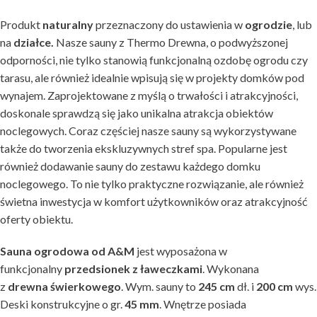
Produkt
naturalny
przeznaczony do ustawienia w
ogrodzie
, lub
na
działce.
Nasze sauny z Thermo Drewna, o podwyższonej
odporności, nie tylko stanowią funkcjonalną ozdobę ogrodu czy
tarasu, ale również idealnie wpisują się w projekty domków pod
wynajem. Zaprojektowane z myślą o trwałości i atrakcyjności,
doskonale sprawdzą się jako unikalna atrakcja obiektów
noclegowych. Coraz częściej nasze sauny są wykorzystywane
także do tworzenia ekskluzywnych stref spa. Popularne jest
również dodawanie sauny do zestawu każdego domku
noclegowego. To nie tylko praktyczne rozwiązanie, ale również
świetna inwestycja w komfort użytkowników oraz atrakcyjność
oferty obiektu.
Sauna ogrodowa od A&M
jest wyposażona w
funkcjonalny
przedsionek
z
ławeczkami
. Wykonana
z
drewna
świerkowego
. Wym. sauny to
245
cm
dł. i
200
cm
wys.
Deski konstrukcyjne o gr.
45 mm
. Wnętrze posiada