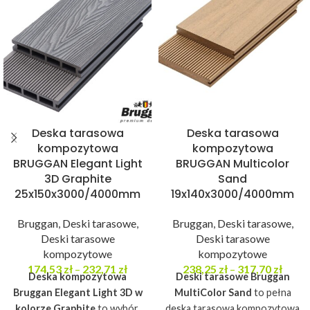
Deska tarasowa
Deska tarasowa
kompozytowa
kompozytowa
BRUGGAN Elegant Light
BRUGGAN Multicolor
3D Graphite
Sand
25x150x3000/4000mm
19x140x3000/4000mm
Bruggan
,
Deski tarasowe
,
Bruggan
,
Deski tarasowe
,
Deski tarasowe
Deski tarasowe
kompozytowe
kompozytowe
174,53
zł
–
232,71
zł
238,25
zł
–
317,70
zł
Deska kompozytowa
Deski tarasowe Bruggan
Bruggan Elegant Light 3D w
MultiColor Sand
to pełna
kolorze Graphite
to wybór,
deska tarasowa kompozytowa